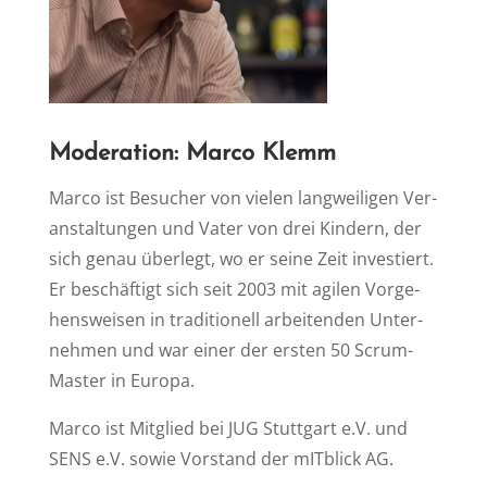
Mo­de­ra­ti­on: Mar­co Klemm
Mar­co ist Be­su­cher von vie­len lang­wei­li­gen Ver­
an­stal­tun­gen und Va­ter von drei Kin­dern, der
sich ge­nau über­legt, wo er sei­ne Zeit in­ves­tiert.
Er be­schäf­tigt sich seit 2003 mit agi­len Vor­ge­
hens­wei­sen in tra­di­tio­nell ar­bei­ten­den Un­ter­
neh­men und war ei­ner der ers­ten 50 Scrum-
Mas­ter in Europa.
Mar­co ist Mit­glied bei JUG Stutt­gart e.V. und
SENS e.V. so­wie Vor­stand der mIT­blick AG.