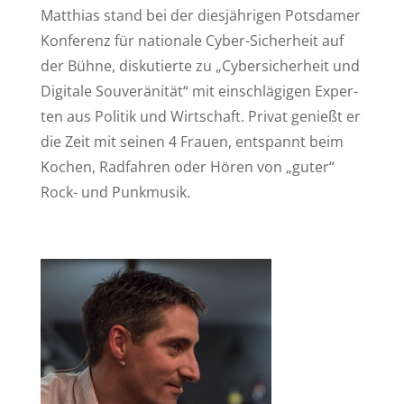
Mat­thi­as stand bei der dies­jäh­ri­gen Pots­da­mer
Kon­fe­renz für na­tio­na­le Cy­ber-Si­cher­heit auf
der Büh­ne, dis­ku­tier­te zu „Cy­ber­si­cher­heit und
Di­gi­ta­le Sou­ve­rä­ni­tät“ mit ein­schlä­gi­gen Ex­per­
ten aus Po­li­tik und Wirt­schaft. Pri­vat ge­nießt er
die Zeit mit sei­nen 4 Frau­en, ent­spannt beim
Ko­chen, Rad­fah­ren oder Hö­ren von „gu­ter“
Rock- und Punkmusik.