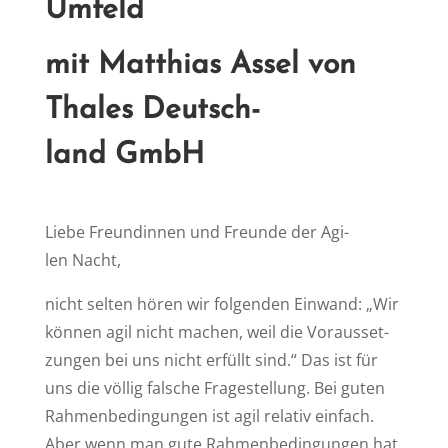
Umfeld
mit Mat­thi­as As­sel von
Tha­les Deutsch­
land GmbH
Lie­be Freun­din­nen und Freun­de der Agi­
len Nacht,
nicht sel­ten hö­ren wir fol­gen­den Ein­wand: „Wir
kön­nen agil nicht ma­chen, weil die Vor­aus­set­
zun­gen bei uns nicht er­füllt sind.“ Das ist für
uns die völ­lig fal­sche Fra­ge­stel­lung. Bei gu­ten
Rah­men­be­din­gun­gen ist agil re­la­tiv ein­fach.
Aber wenn man gu­te Rah­men­be­din­gun­gen hat,