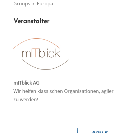
Groups in Europa.
Ver­an­stal­ter
mIT­blick AG
Wir hel­fen klas­si­schen Or­ga­ni­sa­tio­nen, agi­ler
zu werden!