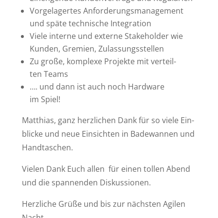
Vor­ge­la­ger­tes An­for­de­rungs­ma­nage­ment
und spä­te tech­ni­sche Integration
Vie­le in­ter­ne und ex­ter­ne Stake­hol­der wie
Kun­den, Gre­mi­en, Zulassungsstellen
Zu gro­ße, kom­ple­xe Pro­jek­te mit ver­teil­
ten Teams
…. und dann ist auch noch Hard­ware
im Spiel!
Mat­thi­as, ganz herz­li­chen Dank für so vie­le Ein­
bli­cke und neue Ein­sich­ten in Ba­de­wan­nen und
Handtaschen.
Vie­len Dank Euch al­len für ei­nen tol­len Abend
und die span­nen­den Diskussionen.
Herz­li­che Grü­ße und bis zur nächs­ten Agi­len
Nacht,