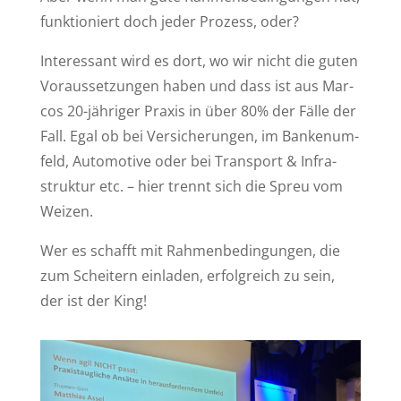
funk­tio­niert doch je­der Pro­zess, oder?
In­ter­es­sant wird es dort, wo wir nicht die gu­ten
Vor­aus­set­zun­gen ha­ben und dass ist aus Mar­
cos 20-jäh­ri­ger Pra­xis in über 80% der Fäl­le der
Fall. Egal ob bei Ver­si­che­run­gen, im Ban­ken­um­
feld, Au­to­mo­ti­ve oder bei Trans­port & In­fra­
struk­tur etc. – hier trennt sich die Spreu vom
Weizen.
Wer es schafft mit Rah­men­be­din­gun­gen, die
zum Schei­tern ein­la­den, er­folg­reich zu sein,
der ist der King!