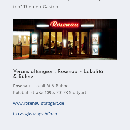
ten“ Themen-Gästen.
Ver­an­stal­tungs­ort: Ro­se­nau – Lo­ka­li­tät
& Bühne
Ro­se­nau – Lo­ka­li­tät & Büh­ne
Rote­bühl­stra­ße 109b, 70178 Stuttgart
www.rosenau-stuttgart.de
in Goog­le-Maps öffnen