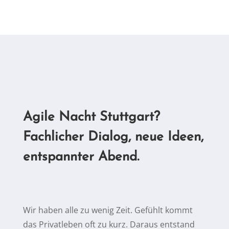
Agi­le Nacht Stuttgart?
Fach­li­cher Dia­log, neue Ideen,
ent­spann­ter Abend.
Wir ha­ben al­le zu we­nig Zeit. Ge­fühlt kommt
das Pri­vat­le­ben oft zu kurz. Dar­aus ent­stand