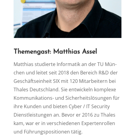
The­men­gast: Mat­thi­as Assel
Mat­thi­as stu­dier­te In­for­ma­tik an der TU Mün­
chen und lei­tet seit 2018 den Be­reich R&D der
Ge­schäfts­ein­heit SIX mit 120 Mit­ar­bei­tern bei
Tha­les Deutsch­land. Sie ent­wi­ckeln kom­ple­xe
Kom­mu­ni­ka­ti­ons- und Si­cher­heits­lö­sun­gen für
ih­re Kun­den und bie­ten Cy­ber / IT Se­cu­ri­ty
Dienst­leis­tun­gen an. Be­vor er 2016 zu Tha­les
kam, war er in ver­schie­de­nen Ex­per­ten­rol­len
und Füh­rungs­po­si­tio­nen tä­tig.