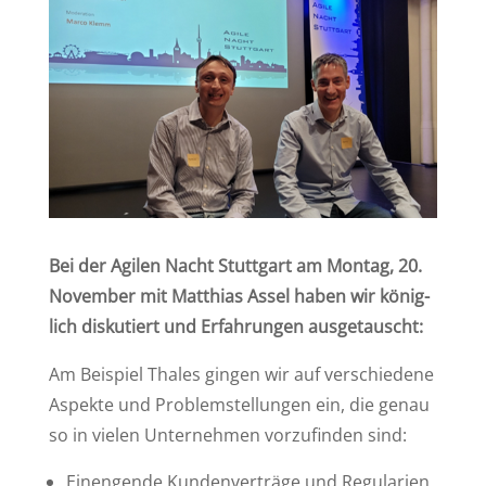
Bei der Agi­len Nacht Stutt­gart am Mon­tag, 20.
No­vem­ber mit Mat­thi­as As­sel ha­ben wir kö­nig­
lich dis­ku­tiert und Er­fah­run­gen aus­ge­tauscht:
Am Bei­spiel Tha­les gin­gen wir auf ver­schie­de­ne
Aspek­te und Pro­blem­stel­lun­gen ein, die ge­nau
so in vie­len Un­ter­neh­men vor­zu­fin­den sind:
Ein­engen­de Kun­den­ver­trä­ge und Regularien