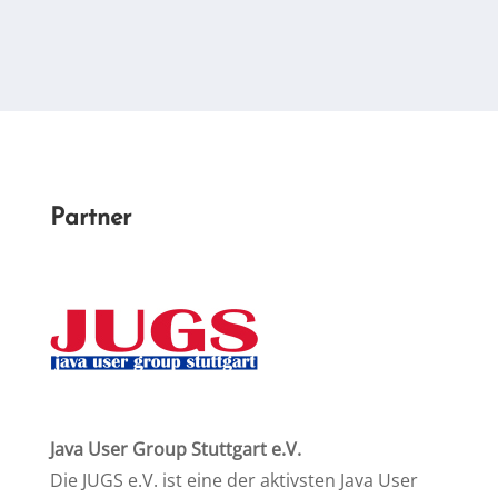
Part­ner
Ja­va User Group Stutt­gart e.V.
Die JUGS e.V. ist ei­ne der ak­tivs­ten Ja­va User