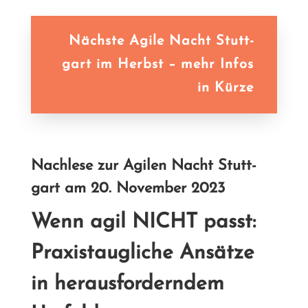
Nächs­te Agi­le Nacht Stutt­
gart im Herbst – mehr In­fos
in Kürze
Nach­le­se zur Agi­len Nacht Stutt­
gart am 20. No­vem­ber 2023
Wenn agil NICHT passt:
Pra­xis­taug­li­che An­sät­ze
in her­aus­for­dern­dem