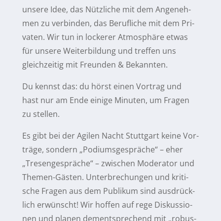
un­se­re Idee, das Nütz­li­che mit dem An­ge­neh­
men zu ver­bin­den, das Be­ruf­li­che mit dem Pri­
va­ten. Wir tun in lo­cke­rer At­mo­sphä­re et­was
für un­se­re Wei­ter­bil­dung und tref­fen uns
gleich­zei­tig mit Freun­den & Bekannten.
Du kennst das: du hörst ei­nen Vor­trag und
hast nur am En­de ei­ni­ge Mi­nu­ten, um Fra­gen
zu stellen.
Es gibt bei der Agi­len Nacht Stutt­gart kei­ne Vor­
trä­ge, son­dern „Po­di­ums­ge­sprä­che“ – eher
„Tre­sen­ge­sprä­che“ – zwi­schen Mo­de­ra­tor und
The­men-Gäs­ten. Un­ter­bre­chun­gen und kri­ti­
sche Fra­gen aus dem Pu­bli­kum sind aus­drück­
lich er­wünscht! Wir hof­fen auf re­ge Dis­kus­sio­
nen und pla­nen dem­entspre­chend mit „ro­bus­